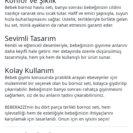
Konfor ve Şıklık
Bebek bornoz havlu seti, banyo sonrası bebeğinizin cildini
nazikçe sararak onu sıcak tutar. Hafif ve emici yapısıyla, suyun
hızla buharlaşmasını sağlar. Üstelik, terlikleriyle birlikte gelen
bu set, minik ayakların da rahat etmesini garanti eder.
Sevimli Tasarım
Renkli ve eğlenceli desenleriyle, bebeğinizin giyinme anlarını
daha keyifli hale getirir. Her detayında özenle düşünülmüş
tasarımıyla, hem şık hem de kullanışlı bir ürün sunar.
Kolay Kullanım
Bebek giyimi konusunda pratiklik arayan ebeveynler için
mükemmel bir seçenek olan bu bornoz seti, kolayca giydirilip
çıkarılabilir. Bebeğinizin banyo sonrası rahatça giyinmesini
sağlarken, siz de bu anların tadını çıkarabilirsiniz.
BEBERAZZI’nin bu dört parça terlikli bornoz seti, hem
işlevselliği hem de estetiğiyle bebeğinizin ihtiyaçlarını
karşılamak için tasarlandı. Onun için en iyisini seçin!