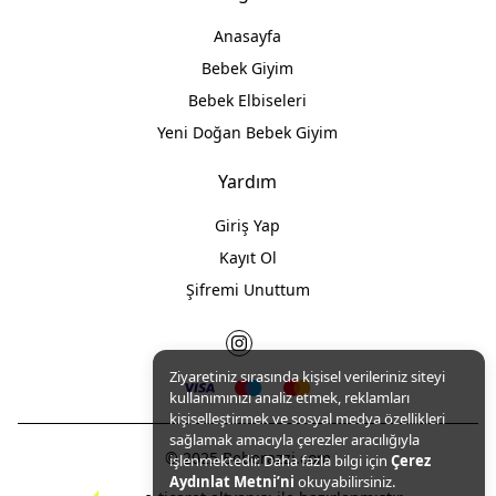
Anasayfa
Bebek Giyim
Bebek Elbiseleri
Yeni Doğan Bebek Giyim
Yardım
Giriş Yap
Kayıt Ol
Şifremi Unuttum
Ziyaretiniz sırasında kişisel verileriniz siteyi
kullanımınızı analiz etmek, reklamları
kişiselleştirmek ve sosyal medya özellikleri
sağlamak amacıyla çerezler aracılığıyla
© 2025 Beberazzi.com
işlenmektedir. Daha fazla bilgi için
Çerez
Aydınlat Metni’ni
okuyabilirsiniz.