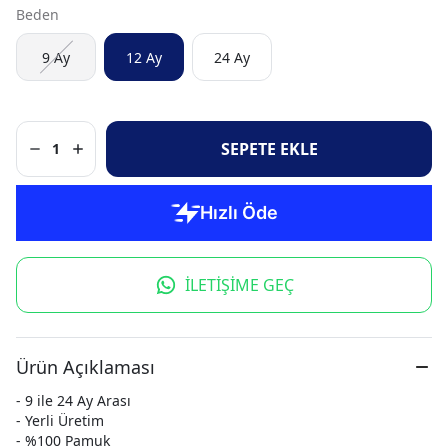
Beden
9 Ay
12 Ay
24 Ay
SEPETE EKLE
1
İLETİŞİME GEÇ
Ürün Açıklaması
- 9 ile 24 Ay Arası
- Yerli Üretim
- %100 Pamuk