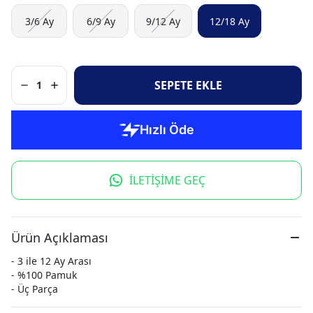
3/6 Ay
6/9 Ay
9/12 Ay
12/18 Ay
SEPETE EKLE
1
İLETİŞİME GEÇ
Ürün Açıklaması
- 3 ile 12 Ay Arası
- %100 Pamuk
- Üç Parça