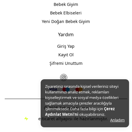
Bebek Giyim
Bebek Elbiseleri
Yeni Doğan Bebek Giyim
Yardım
Giriş Yap
Kayıt Ol
Şifremi Unuttum
Ziyaretiniz sırasında kişisel verileriniz siteyi
kullanımınızı analiz etmek, reklamları
kişiselleştirmek ve sosyal medya özellikleri
sağlamak amacıyla çerezler aracılığıyla
© 2025 Beberazzi.com
işlenmektedir. Daha fazla bilgi için
Çerez
Aydınlat Metni’ni
okuyabilirsiniz.
e-ticaret altyapısı ile hazırlanmıştır.
Anladım