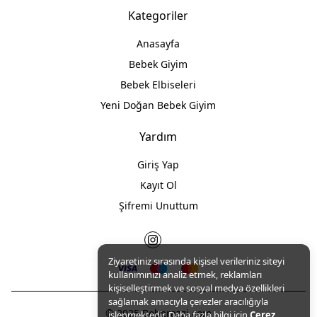
Kategoriler
Anasayfa
Bebek Giyim
Bebek Elbiseleri
Yeni Doğan Bebek Giyim
Yardım
Giriş Yap
Kayıt Ol
Şifremi Unuttum
Ziyaretiniz sırasında kişisel verileriniz siteyi
kullanımınızı analiz etmek, reklamları
kişiselleştirmek ve sosyal medya özellikleri
sağlamak amacıyla çerezler aracılığıyla
© 2025 Beberazzi.com
işlenmektedir. Daha fazla bilgi için
Çerez