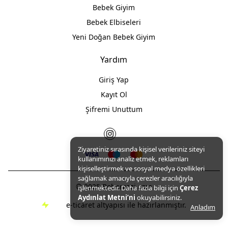
Bebek Giyim
Bebek Elbiseleri
Yeni Doğan Bebek Giyim
Yardım
Giriş Yap
Kayıt Ol
Şifremi Unuttum
Ziyaretiniz sırasında kişisel verileriniz siteyi
kullanımınızı analiz etmek, reklamları
kişiselleştirmek ve sosyal medya özellikleri
sağlamak amacıyla çerezler aracılığıyla
© 2025 Beberazzi.com
işlenmektedir. Daha fazla bilgi için
Çerez
Aydınlat Metni’ni
okuyabilirsiniz.
e-ticaret altyapısı ile hazırlanmıştır.
Anladım