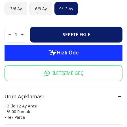
3/6 Ay
6/9 Ay
9/12 Ay
SEPETE EKLE
1
İLETİŞİME GEÇ
Ürün Açıklaması
- 3 İle 12 Ay Arası
- %!00 Pamuk
- Tek Parça