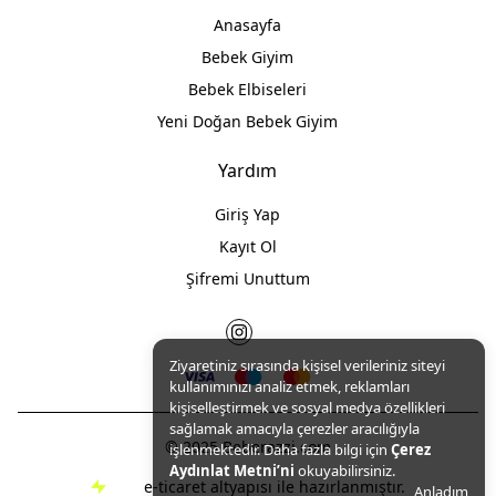
Anasayfa
Bebek Giyim
Bebek Elbiseleri
Yeni Doğan Bebek Giyim
Yardım
Giriş Yap
Kayıt Ol
Şifremi Unuttum
Ziyaretiniz sırasında kişisel verileriniz siteyi
kullanımınızı analiz etmek, reklamları
kişiselleştirmek ve sosyal medya özellikleri
sağlamak amacıyla çerezler aracılığıyla
© 2025 Beberazzi.com
işlenmektedir. Daha fazla bilgi için
Çerez
Aydınlat Metni’ni
okuyabilirsiniz.
e-ticaret altyapısı ile hazırlanmıştır.
Anladım