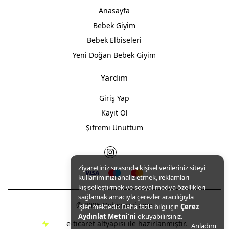
Anasayfa
Bebek Giyim
Bebek Elbiseleri
Yeni Doğan Bebek Giyim
Yardım
Giriş Yap
Kayıt Ol
Şifremi Unuttum
Ziyaretiniz sırasında kişisel verileriniz siteyi
kullanımınızı analiz etmek, reklamları
kişiselleştirmek ve sosyal medya özellikleri
sağlamak amacıyla çerezler aracılığıyla
© 2025 Beberazzi.com
işlenmektedir. Daha fazla bilgi için
Çerez
Aydınlat Metni’ni
okuyabilirsiniz.
e-ticaret altyapısı ile hazırlanmıştır.
Anladım