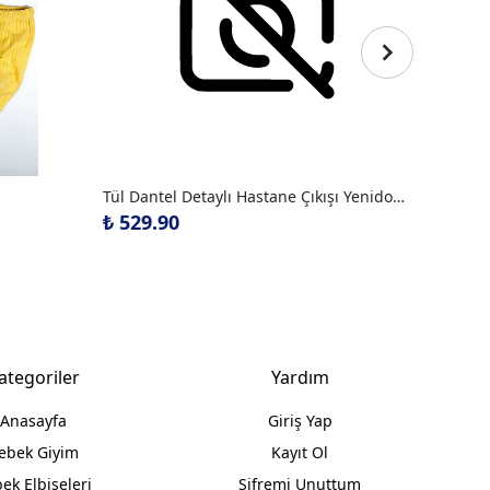
Tül Dantel Detaylı Hastane Çıkışı Yenidoğan Set
Düz Re
₺ 529.90
₺ 109
ategoriler
Yardım
Anasayfa
Giriş Yap
ebek Giyim
Kayıt Ol
ek Elbiseleri
Şifremi Unuttum