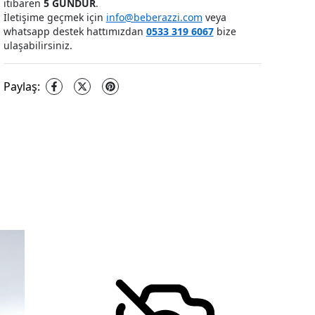
itibaren
5 GÜNDÜR
.
İletişime geçmek için
info@beberazzi.com
veya
whatsapp destek hattımızdan
0533 319 6067
bize
ulaşabilirsiniz.
Paylaş
: